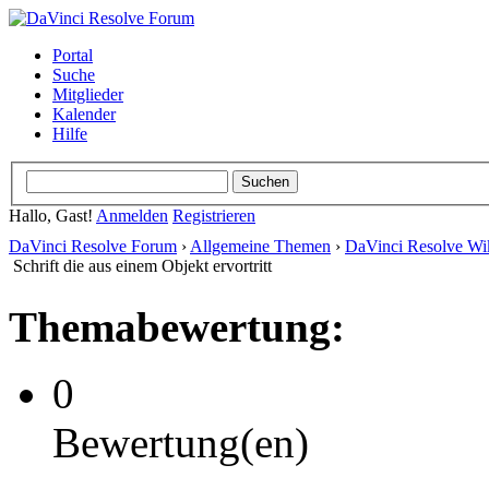
Portal
Suche
Mitglieder
Kalender
Hilfe
Hallo, Gast!
Anmelden
Registrieren
DaVinci Resolve Forum
›
Allgemeine Themen
›
DaVinci Resolve Wi
Schrift die aus einem Objekt ervortritt
Themabewertung:
0
Bewertung(en)