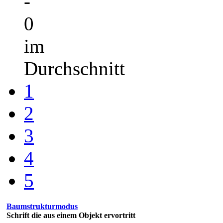
-
0
im
Durchschnitt
1
2
3
4
5
Baumstrukturmodus
Schrift die aus einem Objekt ervortritt