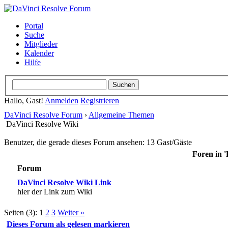
Portal
Suche
Mitglieder
Kalender
Hilfe
Hallo, Gast!
Anmelden
Registrieren
DaVinci Resolve Forum
›
Allgemeine Themen
DaVinci Resolve Wiki
Benutzer, die gerade dieses Forum ansehen: 13 Gast/Gäste
Foren in '
Forum
DaVinci Resolve Wiki Link
hier der Link zum Wiki
Seiten (3):
1
2
3
Weiter »
Dieses Forum als gelesen markieren