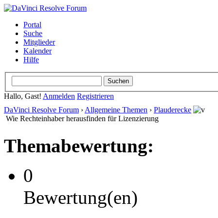
Portal
Suche
Mitglieder
Kalender
Hilfe
Hallo, Gast!
Anmelden
Registrieren
DaVinci Resolve Forum
›
Allgemeine Themen
›
Plauderecke
Wie Rechteinhaber herausfinden für Lizenzierung
Themabewertung:
0
Bewertung(en)