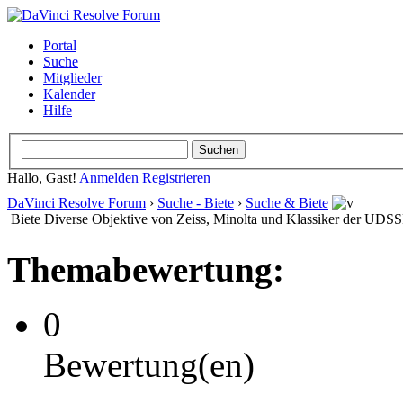
Portal
Suche
Mitglieder
Kalender
Hilfe
Hallo, Gast!
Anmelden
Registrieren
DaVinci Resolve Forum
›
Suche - Biete
›
Suche & Biete
Biete Diverse Objektive von Zeiss, Minolta und Klassiker der UDS
Themabewertung:
0
Bewertung(en)