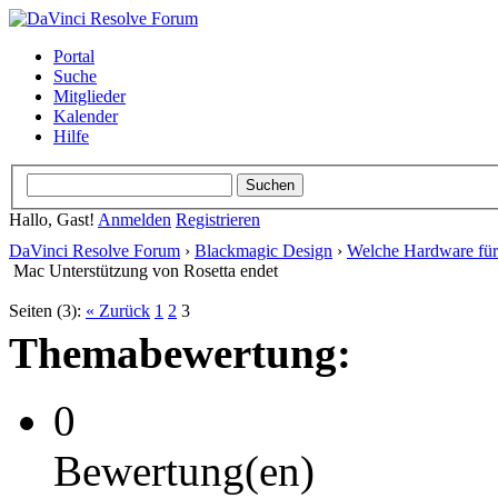
Portal
Suche
Mitglieder
Kalender
Hilfe
Hallo, Gast!
Anmelden
Registrieren
DaVinci Resolve Forum
›
Blackmagic Design
›
Welche Hardware für
Mac Unterstützung von Rosetta endet
Seiten (3):
« Zurück
1
2
3
Themabewertung:
0
Bewertung(en)