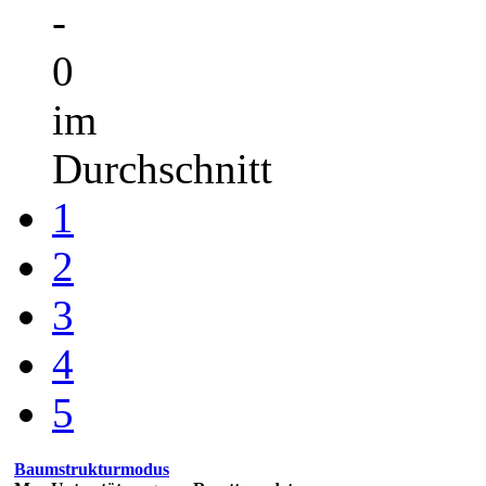
-
0
im
Durchschnitt
1
2
3
4
5
Baumstrukturmodus