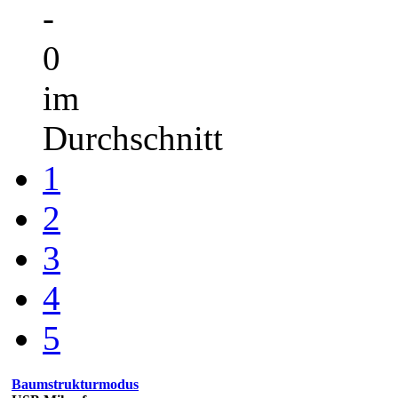
-
0
im
Durchschnitt
1
2
3
4
5
Baumstrukturmodus