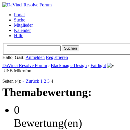
Portal
Suche
Mitglieder
Kalender
Hilfe
Hallo, Gast!
Anmelden
Registrieren
DaVinci Resolve Forum
›
Blackmagic Design
›
Fairlight
USB Mikrofon
Seiten (4):
« Zurück
1
2
3
4
Themabewertung:
0
Bewertung(en)