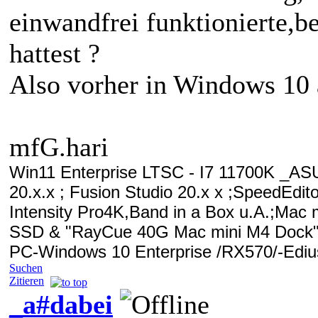
einwandfrei funktionierte,b
hattest ?
Also vorher in Windows 10 
mfG.hari
Win11 Enterprise LTSC - I7 11700K 
20.x.x ; Fusion Studio 20.x x
;SpeedEdito
Intensity Pro4K,Band in a Box u.A.;
Mac m
SSD & "RayCue 40G Mac mini M4 Dock"
PC-Windows 10 Enterprise /RX570/-Edius
Suchen
Zitieren
_a#dabei