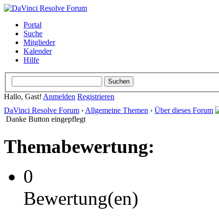
Portal
Suche
Mitglieder
Kalender
Hilfe
Hallo, Gast!
Anmelden
Registrieren
DaVinci Resolve Forum
›
Allgemeine Themen
›
Über dieses Forum
Danke Button eingepflegt
Themabewertung:
0
Bewertung(en)