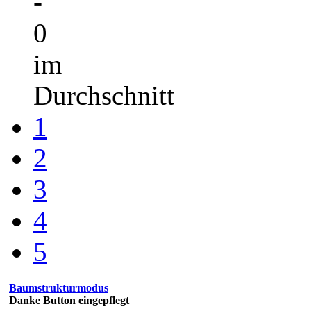
-
0
im
Durchschnitt
1
2
3
4
5
Baumstrukturmodus
Danke Button eingepflegt