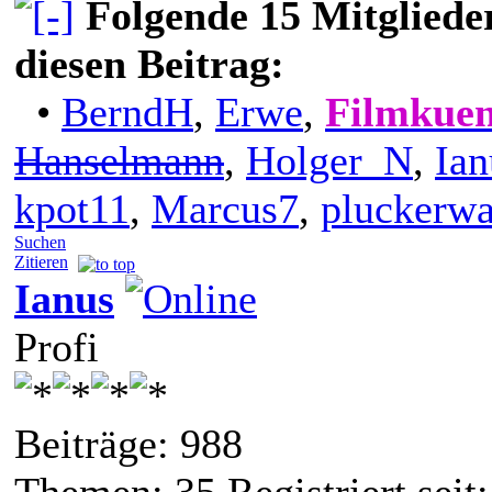
Folgende 15 Mitgliede
diesen Beitrag:
•
BerndH
,
Erwe
,
Filmkuen
Hanselmann
,
Holger_N
,
Ian
kpot11
,
Marcus7
,
pluckerw
Suchen
Zitieren
Ianus
Profi
Beiträge: 988
Themen: 35 Registriert seit