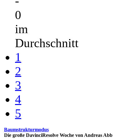
-
0
im
Durchschnitt
1
2
3
4
5
Baumstrukturmodus
Die große DavinciResolve Woche von Andreas Abb