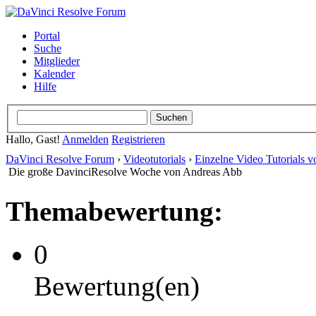
Portal
Suche
Mitglieder
Kalender
Hilfe
Hallo, Gast!
Anmelden
Registrieren
DaVinci Resolve Forum
›
Videotutorials
›
Einzelne Video Tutorials 
Die große DavinciResolve Woche von Andreas Abb
Themabewertung:
0
Bewertung(en)