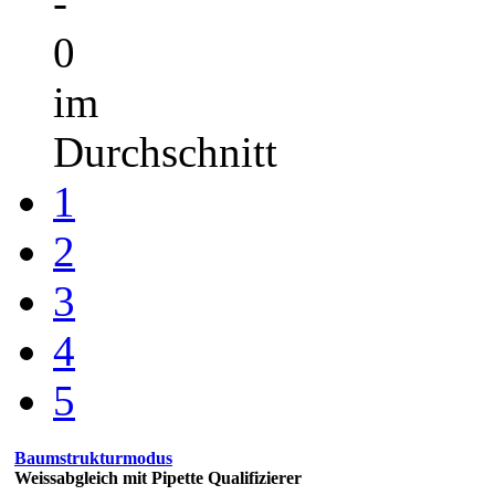
-
0
im
Durchschnitt
1
2
3
4
5
Baumstrukturmodus
Weissabgleich mit Pipette Qualifizierer