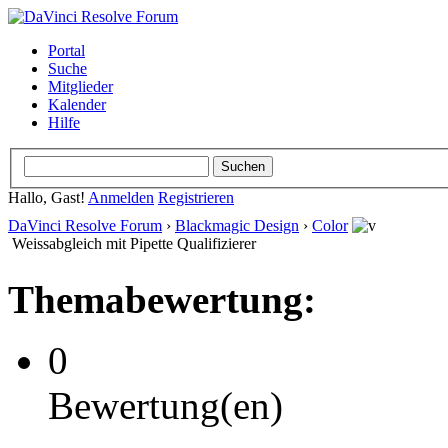
Portal
Suche
Mitglieder
Kalender
Hilfe
Hallo, Gast!
Anmelden
Registrieren
DaVinci Resolve Forum
›
Blackmagic Design
›
Color
Weissabgleich mit Pipette Qualifizierer
Themabewertung:
0
Bewertung(en)