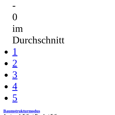
-
0
im
Durchschnitt
1
2
3
4
5
Baumstrukturmodus