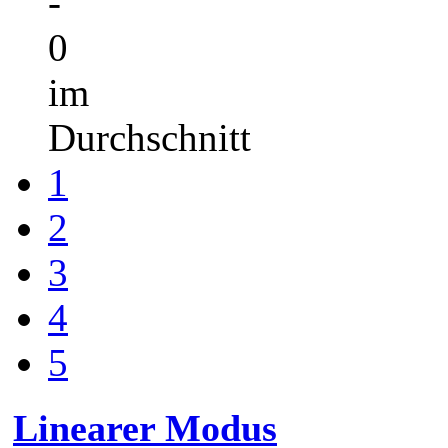
-
0
im
Durchschnitt
1
2
3
4
5
Linearer Modus