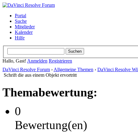
Portal
Suche
Mitglieder
Kalender
Hilfe
Hallo, Gast!
Anmelden
Registrieren
DaVinci Resolve Forum
›
Allgemeine Themen
›
DaVinci Resolve Wi
Schrift die aus einem Objekt ervortritt
Themabewertung:
0
Bewertung(en)