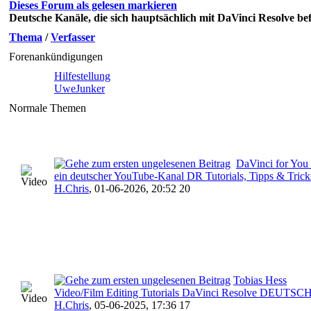
Dieses Forum als gelesen markieren
Deutsche Kanäle, die sich hauptsächlich mit DaVinci Resolve be
Thema
/
Verfasser
Forenankündigungen
Hilfestellung
UweJunker
Normale Themen
DaVinci for You 
ein deutscher YouTube-Kanal DR Tutorials, Tipps & Trick
H.Chris
,
01-06-2026, 20:52 20
Tobias Hess
Video/Film Editing Tutorials DaVinci Resolve DEUTSC
H.Chris
,
05-06-2025, 17:36 17