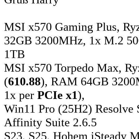
MSI x570 Gaming Plus, R
32GB 3200MHz, 1x M.2 50
1TB
MSI x570 Torpedo Max, Ry
(
610.88
), RAM 64GB 3200M
1x per
PCIe x1
),
Win11 Pro (25H2) Resolve S
Affinity Suite 2.6.5
S23, S25, Hohem iSteady 