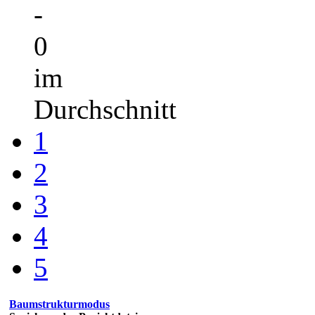
-
0
im
Durchschnitt
1
2
3
4
5
Baumstrukturmodus