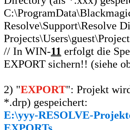
C:\ProgramData\Blackmagi
Resolve\Support\Resolve D
Projects\Users\guest\Project
// In WIN-
11
erfolgt die Sp
EXPORT sichern!! (siehe o
2) "
EXPORT
": Projekt wir
*.drp) gespeichert:
E:\yyy-RESOLVE-Projekte\
EXPORTs