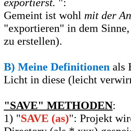
exportierst.
":
Gemeint ist wohl
mit der A
"exportieren" in dem Sinne,
zu erstellen).
B) Meine Definitionen
als 
Licht in diese (leicht verwi
"SAVE" METHODEN
:
1) "
SAVE (as)
": Projekt wi
Directory (als *.xxx) gespe