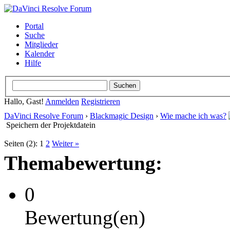
Portal
Suche
Mitglieder
Kalender
Hilfe
Hallo, Gast!
Anmelden
Registrieren
DaVinci Resolve Forum
›
Blackmagic Design
›
Wie mache ich was?
Speichern der Projektdatein
Seiten (2):
1
2
Weiter »
Themabewertung:
0
Bewertung(en)