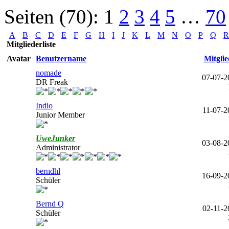
Seiten (70):
1
2
3
4
5
…
70
A
B
C
D
E
F
G
H
I
J
K
L
M
N
O
P
Q
R
Mitgliederliste
Avatar
Benutzername
Mitglie
nomade
07-07-2
DR Freak
Indio
11-07-2
Junior Member
UweJunker
03-08-2
Administrator
berndhl
16-09-2
Schüler
Bernd Q
02-11-2
Schüler